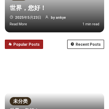
世界，您好！
2025年5月23日
by
ankye
Read More
1 min read
Popular Posts
Recent Posts
未分类